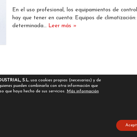
En el uso profesional, los equipamientos de contr
hay que tener en cuenta: Equipos de climatizació
determinada…
Leer más »
STRIAL, S.L.
usa cookies propias (necesarias) y de
, quienes pueden combinarla con otra información que
so que haya hecho de sus servicios.
Más información
Acept
–
9sat.oficina@gmail.com