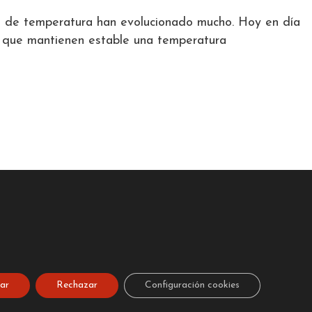
ol de temperatura han evolucionado mucho. Hoy en día
n: que mantienen estable una temperatura
ar
Rechazar
Configuración cookies
678626089 i 670364714