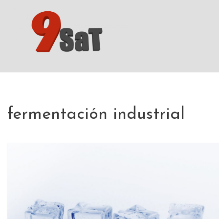
Saltar
al
contenido
fermentación industrial